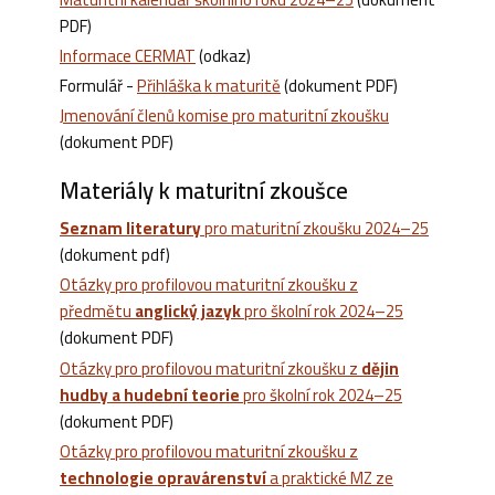
PDF)
Informace CERMAT
(odkaz)
Formulář -
Přihláška k maturitě
(dokument PDF)
Jmenování členů komise pro maturitní zkoušku
(dokument PDF)
Materiály k maturitní zkoušce
Seznam literatury
pro maturitní zkoušku 2024–25
(dokument pdf)
Otázky pro profilovou maturitní zkoušku z
předmětu
anglický jazyk
pro školní rok 2024–25
(dokument PDF)
Otázky pro profilovou maturitní zkoušku z
dějin
hudby a hudební teorie
pro školní rok 2024–25
(dokument PDF)
Otázky pro profilovou maturitní zkoušku z
technologie opravárenství
a praktické MZ ze