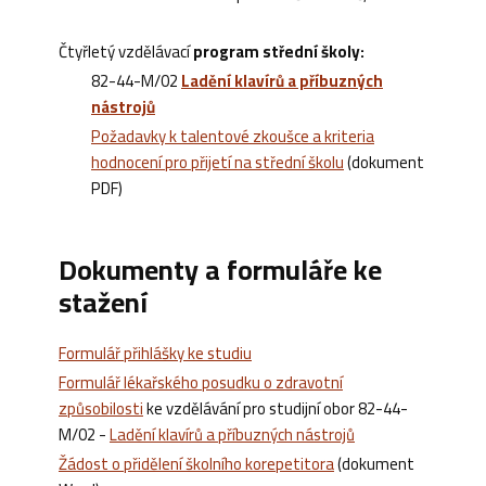
Čtyřletý vzdělávací
program střední školy:
82-44-M/02
Ladění klavírů a příbuzných
nástrojů
Požadavky k talentové zkoušce a kriteria
hodnocení pro přijetí na střední školu
(dokument
PDF)
Dokumenty a formuláře ke
stažení
Formulář přihlášky ke studiu
Formulář lékařského posudku o zdravotní
způsobilosti
ke vzdělávání pro studijní obor 82-44-
M/02 -
Ladění klavírů a příbuzných nástrojů
Žádost o přidělení školního korepetitora
(dokument