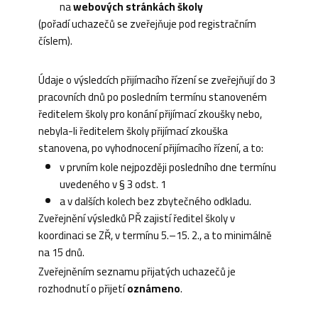
na
webových stránkách školy
(pořadí uchazečů se zveřejňuje pod registračním
číslem).
Údaje o výsledcích přijímacího řízení se zveřejňují do 3
pracovních dnů po posledním termínu stanoveném
ředitelem školy pro konání přijímací zkoušky nebo,
nebyla-li ředitelem školy přijímací zkouška
stanovena, po vyhodnocení přijímacího řízení, a to:
v prvním kole nejpozději posledního dne termínu
uvedeného v § 3 odst. 1
a v dalších kolech bez zbytečného odkladu.
Zveřejnění výsledků PŘ zajistí ředitel školy v
koordinaci se ZŘ, v termínu 5.–15. 2., a to minimálně
na 15 dnů.
Zveřejněním seznamu přijatých uchazečů je
rozhodnutí o přijetí
oznámeno
.