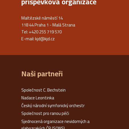
příspěvková organizace
Maltézské náměstí 14
118 44 Praha 1 - Malá Strana
Tel: +420 255 719 570
E-mail:
kjd@kjd.cz
Naši partneři
Společnost C. Bechstein
Nadace Leontinka
Český národní symfonický orchestr
Společnost pro ranou péči
Sjednocená organizace nevidomých a
slabozrakých ČR (SONS)