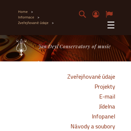
Home
>
Informace
>
☰
Zveřejňované údaje
>
Jan Deyl Conservatory of music
Zveřejňované údaje
Projekty
E-mail
Jídelna
Infopanel
Návody a soubory