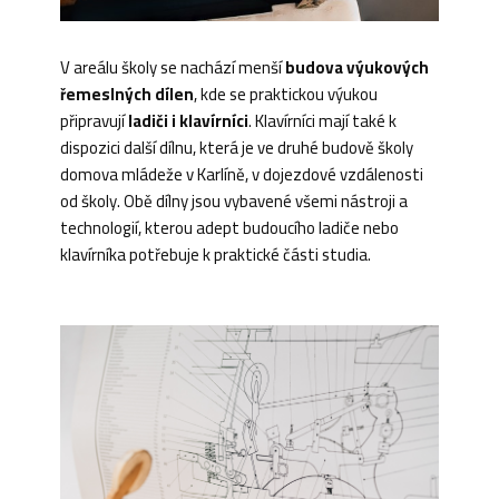
V areálu školy se nachází menší
budova výukových
řemeslných dílen
, kde se praktickou výukou
připravují
ladiči i klavírníci
. Klavírníci mají také k
dispozici další dílnu, která je ve druhé budově školy
domova mládeže v Karlíně, v dojezdové vzdálenosti
od školy. Obě dílny jsou vybavené všemi nástroji a
technologií, kterou adept budoucího ladiče nebo
klavírníka potřebuje k praktické části studia.