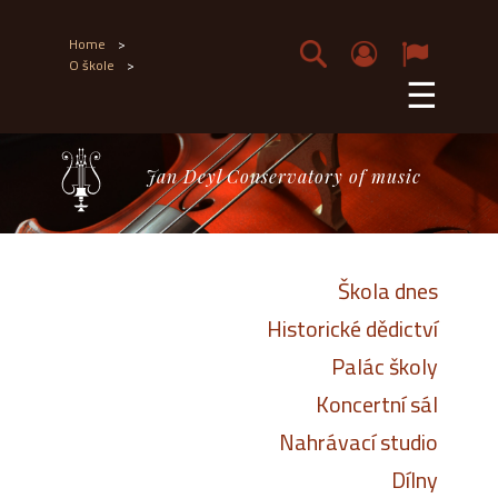
Home
>
O škole
>
☰
Jan Deyl Conservatory of music
Škola dnes
Historické dědictví
Palác školy
Koncertní sál
Nahrávací studio
Dílny