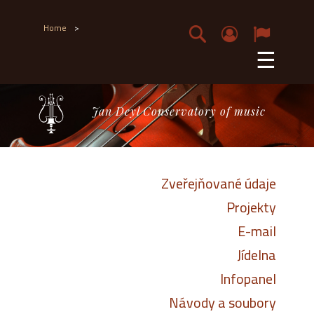
Home
>
☰
Jan Deyl Conservatory of music
Zveřejňované údaje
Projekty
E-mail
Jídelna
Infopanel
Návody a soubory