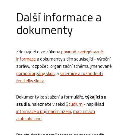
Další informace a
dokumenty
Zde najdete ze zákona
povinně zveřejňované
informace
a dokumenty s tím související - výroční
zprávy, rozpočet, organizační schéma, jmenované
poradní orgány školy
a
směrnice a rozhodnutí
ředitelky školy
.
Dokumenty ke stažení a formuláře,
týkající se
studia
, naleznete v sekci
Studium
- například
informace o přijímacím řízení
,
maturitách
a absolutoriu
.