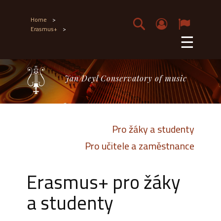
Home
>
Erasmus+
>
☰
Jan Deyl Conservatory of music
Pro žáky a studenty
Pro učitele a zaměstnance
Erasmus+ pro žáky
a studenty