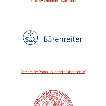
Talichova komorní filharmonie
Bärenreiter Praha - hudební nakladatelství