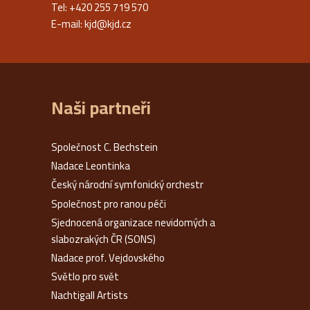
Tel: +420 255 719 570
E-mail:
kjd@kjd.cz
Naši partneři
Společnost C. Bechstein
Nadace Leontinka
Český národní symfonický orchestr
Společnost pro ranou péči
Sjednocená organizace nevidomých a
slabozrakých ČR (SONS)
Nadace prof. Vejdovského
Světlo pro svět
Nachtigall Artists