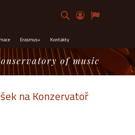
Čeština
rmace
Erasmus+
Kontakty
onservatory of music
ušek na Konzervatoř