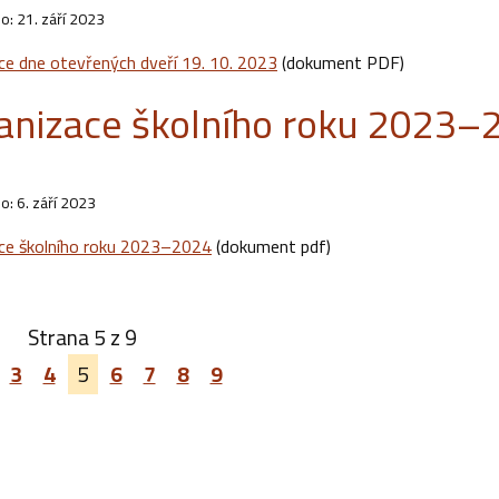
o: 21. září 2023
ce dne otevřených dveří 19. 10. 2023
(dokument PDF)
anizace školního roku 2023–
o: 6. září 2023
ce školního roku 2023–2024
(dokument pdf)
Strana 5 z 9
3
4
5
6
7
8
9