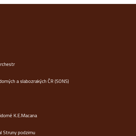
rchestr
idomých a slabozrakých ČR (SONS)
vidomé K.E.Macana
al Struny podzimu