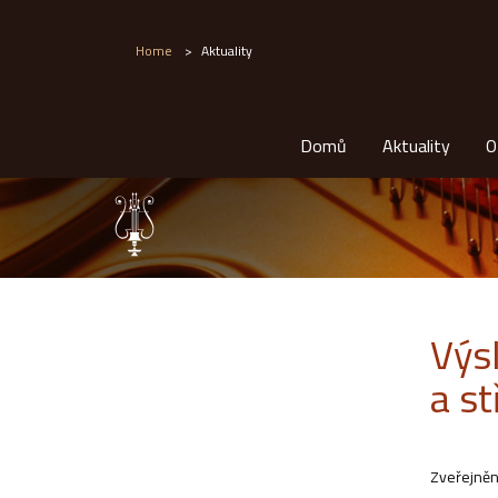
Home
>
Aktuality
Domů
Aktuality
O
Výs
a st
Zveřejněn