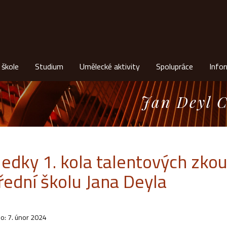
 škole
Studium
Umělecké aktivity
Spolupráce
Info
Jan Deyl C
ledky 1. kola talentových zko
řední školu Jana Deyla
o: 7. únor 2024