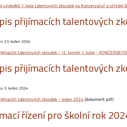
ní výsledků 1. kola talentových zkoušek na Konzervatoř a střední š
pis přijímacích talentových z
o: 23. leden 2024
řijímacích talentových zkoušek – (2. termín 1. kola) - KONZERVATO
pis přijímacích talentových z
o: 5. leden 2024
řijímacích talentových zkoušek – leden 2024
(dokument pdf)
ímací řízení pro školní rok 2