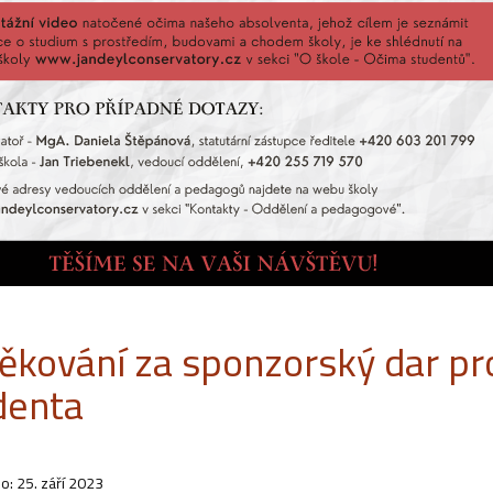
ěkování za sponzorský dar pr
denta
o: 25. září 2023