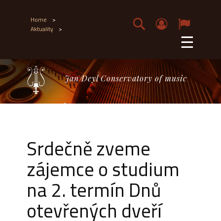
Home
>
Aktuality
>
☰
Jan Deyl Conservatory of music
Srdečně zveme
zájemce o studium
na 2. termín Dnů
otevřených dveří