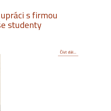
upráci s firmou
še studenty
Číst dál...