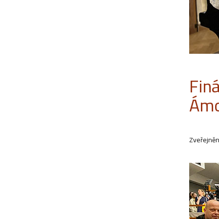
Fin
Ámo
Zveřejněn