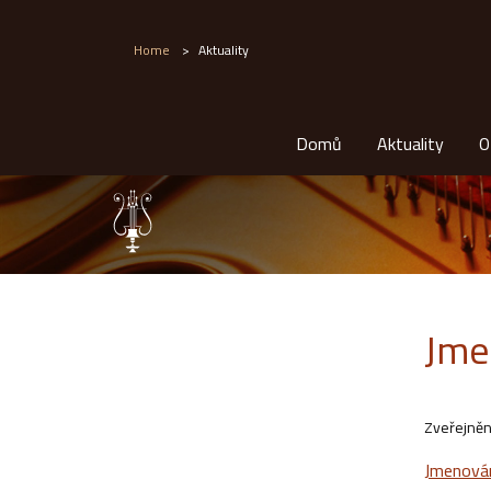
Home
>
Aktuality
Domů
Aktuality
O
Jme
Zveřejněn
Jmenován