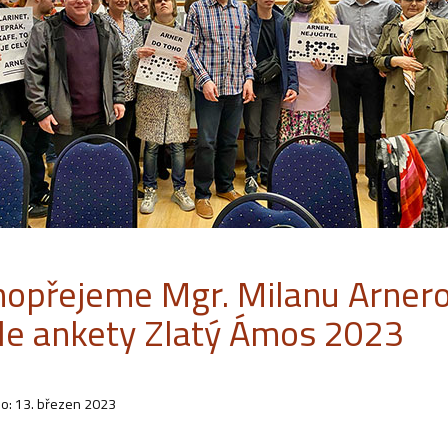
hopřejeme Mgr. Milanu Arnero
ále ankety Zlatý Ámos 2023
o: 13. březen 2023