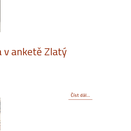
 v anketě Zlatý
Číst dál...