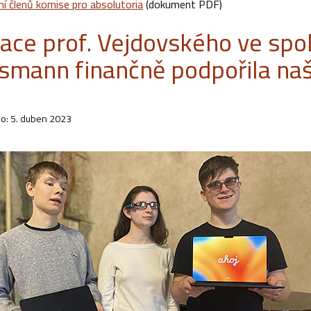
í členů komise pro absolutoria
(dokument PDF)
ace prof. Vejdovského ve spol
smann finančně podpořila na
o: 5. duben 2023