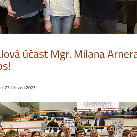
álová účast Mgr. Milana Arnera
s!
o: 27. březen 2023