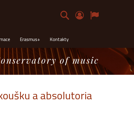
Čeština
rmace
Erasmus+
Kontakty
onservatory of music
koušku a absolutoria