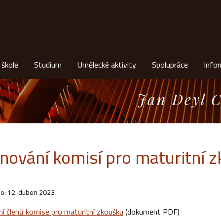
 škole
Studium
Umělecké aktivity
Spolupráce
Info
Jan Deyl C
nování komisí pro maturitní z
o: 12. duben 2023
í členů komise pro maturitní zkoušku
(dokument PDF)