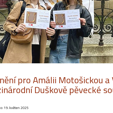
nění pro Amálii Motošickou a
inárodní Duškově pěvecké so
o: 19. květen 2025