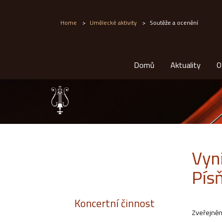
Home
>
Umělecké aktivity
>
Soutěže a ocenění
Domů
Aktuality
O
Vyn
Pís
Koncertní činnost
Zveřejněn