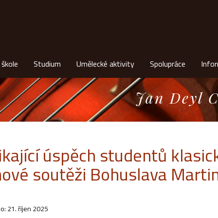
 škole
Studium
Umělecké aktivity
Spolupráce
Info
Jan Deyl C
ikající úspěch studentů klasi
ňové soutěži Bohuslava Marti
o: 21. říjen 2025