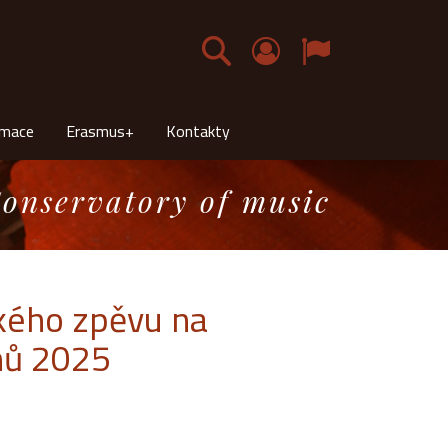
Čeština
rmace
Erasmus+
Kontakty
onservatory of music
ckého zpěvu na
nů 2025