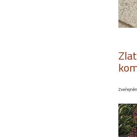
Zla
kom
Zveřejněn