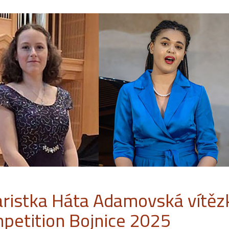
aristka Háta Adamovská vítězk
petition Bojnice 2025