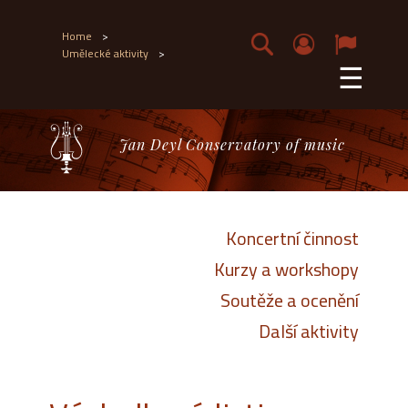
Home
>
Umělecké aktivity
>
☰
Jan Deyl Conservatory of music
Koncertní činnost
Kurzy a workshopy
Soutěže a ocenění
Další aktivity