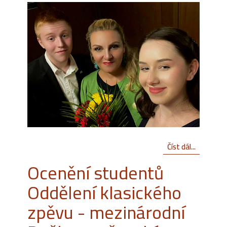
Číst dál...
Ocenění studentů
Oddělení klasického
zpěvu - mezinárodní