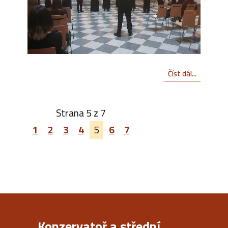
Číst dál...
Strana 5 z 7
1
2
3
4
5
6
7
Konzervatoř a střední