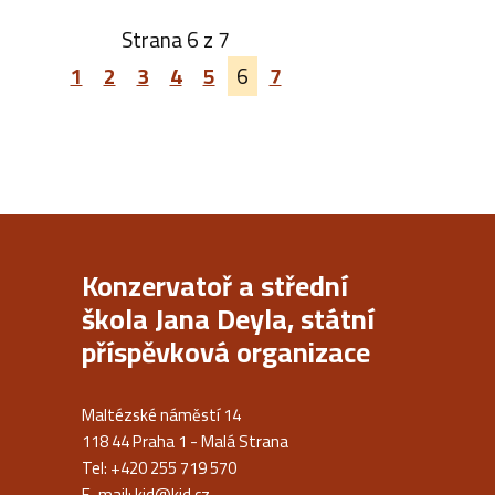
Strana 6 z 7
1
2
3
4
5
6
7
Konzervatoř a střední
škola Jana Deyla, státní
příspěvková organizace
Maltézské náměstí 14
118 44 Praha 1 - Malá Strana
Tel: +420 255 719 570
E-mail:
kjd@kjd.cz