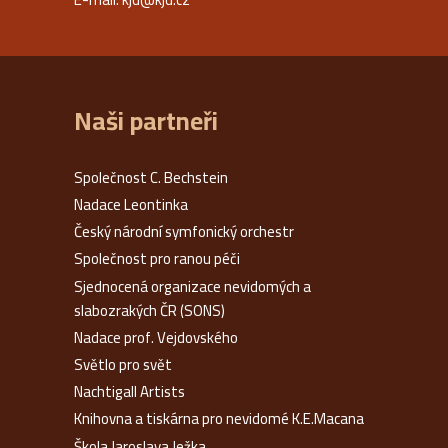
Naši partneři
Společnost C. Bechstein
Nadace Leontinka
Český národní symfonický orchestr
Společnost pro ranou péči
Sjednocená organizace nevidomých a
slabozrakých ČR (SONS)
Nadace prof. Vejdovského
Světlo pro svět
Nachtigall Artists
Knihovna a tiskárna pro nevidomé K.E.Macana
Škola Jaroslava Ježka