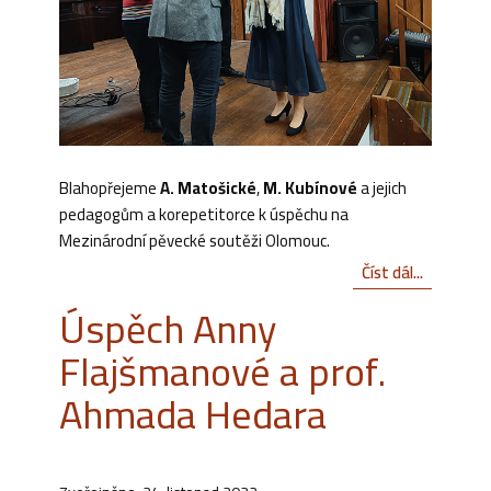
Blahopřejeme
A. Matošické
,
M. Kubínové
a jejich
pedagogům a korepetitorce k úspěchu na
Mezinárodní pěvecké soutěži Olomouc.
Číst dál...
Úspěch Anny
Flajšmanové a prof.
Ahmada Hedara