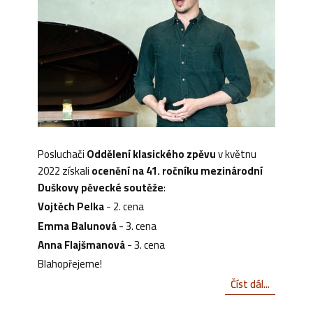
Posluchači
Oddělení klasického zpěvu
v květnu
2022 získali
ocenění na 41. ročníku mezinárodní
Duškovy pěvecké soutěže
:
Vojtěch Pelka
- 2. cena
Emma Balunová
- 3. cena
Anna Flajšmanová
- 3. cena
Blahopřejeme!
Číst dál...