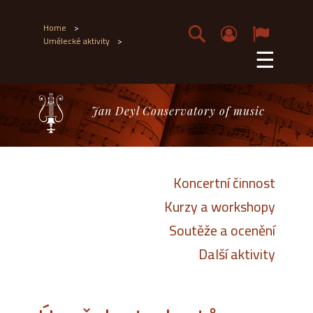
Home
>
Umělecké aktivity
>
☰
Jan Deyl Conservatory of music
Koncertní činnost
Kurzy a workshopy
Soutěže a ocenění
Další aktivity