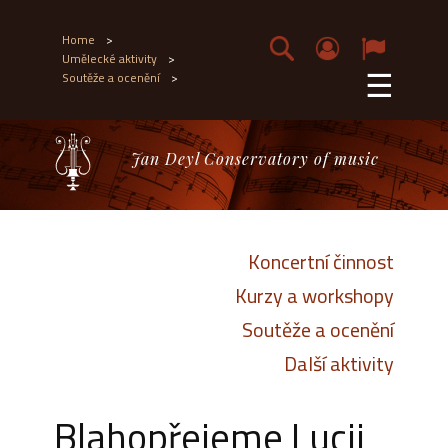
Home
>
Umělecké aktivity
>
☰
Soutěže a ocenění
>
Jan Deyl Conservatory of music
Koncertní činnost
Kurzy a workshopy
Soutěže a ocenění
Další aktivity
Blahopřejeme Lucii