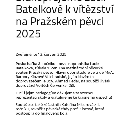
Batelkové k vítězství
na Pražském pěvci
2025
Zveřejněno: 12. červen 2025
Posluchačka 3. ročníku, mezzosopranistka Lucie
Batelková, získala 1. cenu na mezinárodní pěvecké
soutěži Pražský pěvec. Hlavní obor studuje ve třídě MgA.
Barbory Klozové Velehradské, jejím klavírním
doprovazečem je BcA. Ahmad Hedar, na soutěži ji však
doprovázel Vojtěch Červenka, DiS.
Lucii i jejím pedagogům děkujeme za vzornou
reprezentaci školy a gratulujeme ke krásnému úspěchu!
Soutěže se také zúčastnila Kateřina Micurová z 1.
ročníku, rovněž z pěvecké třídy prof. Klozové, která
postoupila do finálového kola.