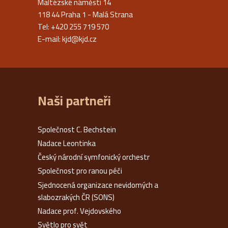
Maltézské náměstí 14
118 44 Praha 1 - Malá Strana
Tel: +420 255 719 570
E-mail:
kjd@kjd.cz
Naši partneři
Společnost C. Bechstein
Nadace Leontinka
Český národní symfonický orchestr
Společnost pro ranou péči
Sjednocená organizace nevidomých a
slabozrakých ČR (SONS)
Nadace prof. Vejdovského
Světlo pro svět