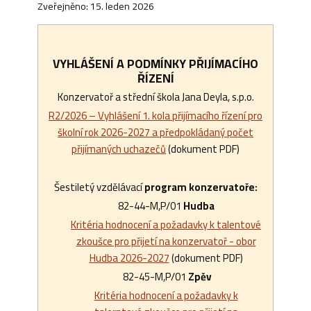
Zveřejněno: 15. leden 2026
VYHLÁŠENÍ A PODMÍNKY PŘIJÍMACÍHO
ŘÍZENÍ
Konzervatoř a střední škola Jana Deyla, s.p.o.
R2/2026 – Vyhlášení 1. kola přijímacího řízení pro
školní rok 2026-2027 a předpokládaný počet
přijímaných uchazečů
(dokument PDF)
Šestiletý vzdělávací
program konzervatoře:
82-44-M,P/01
Hudba
Kritéria hodnocení a požadavky k talentové
zkoušce pro přijetí na konzervatoř - obor
Hudba 2026-2027
(dokument PDF)
82-45-M,P/01
Zpěv
Kritéria hodnocení a požadavky k