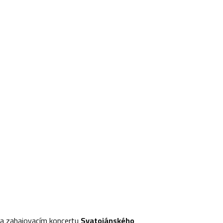
a zahajovacím koncertu
Svatojánského