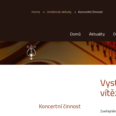
Home
>
Umělecké aktivity
>
Koncertní činnost
Domů
Aktuality
O
Vys
vít
Koncertní činnost
Zveřejněn