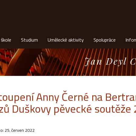
 škole
Studium
Umělecké aktivity
Spolupráce
Info
Jan Deyl C
toupení Anny Černé na Bertr
ězů Duškovy pěvecké soutěže
o: 25. červen 2022