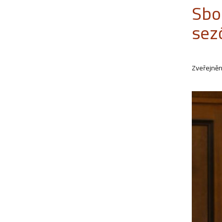
Sbo
sez
Zveřejněn