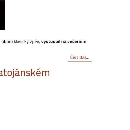
v oboru klasický zpěv,
vystoupil na večerním
Číst dál...
vatojánském