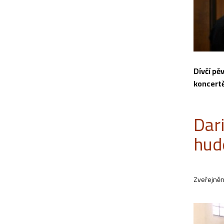
Dívčí pě
koncertě
Dar
hud
Zveřejněn