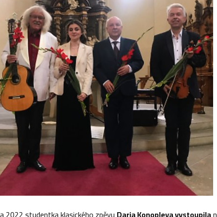
na 2022 studentka klasického zpěvu
Daria Konopleva vystoupila
n