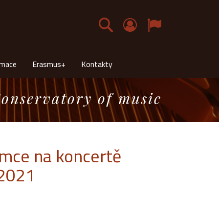
Čeština
rmace
Erasmus+
Kontakty
onservatory of music
amce na koncertě
 2021