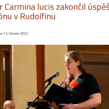
r Carmina lucis zakončil úspě
ónu v Rudolfinu
o: 12. červen 2022