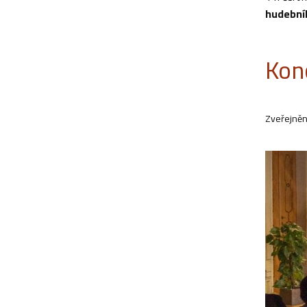
hudebníh
Kon
Zveřejněn