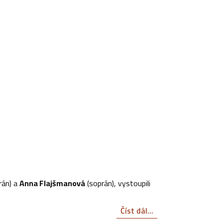
rán) a
Anna Flajšmanová
(soprán), vystoupili
Číst dál...