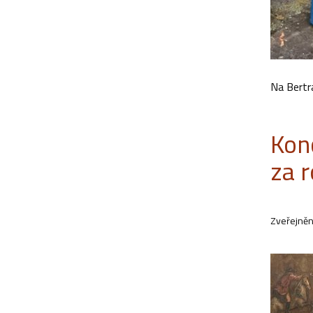
Na Bertr
Kon
za 
Zveřejněn