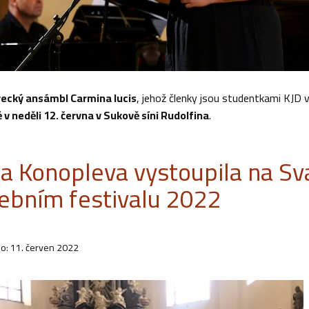
vecký ansámbl Carmina lucis
, jehož členky jsou studentkami KJD 
 v neděli 12. června v Sukově síni Rudolfina
.
ia Konopleva vystoupila na S
ebním festivalu 2022
o: 11. červen 2022