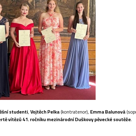
ěšní studenti
,
Vojtěch Pelka
(kontratenor),
Emma Balunová
(sop
rtě vítězů 41. ročníku mezinárodní Duškovy pěvecké soutěže
.