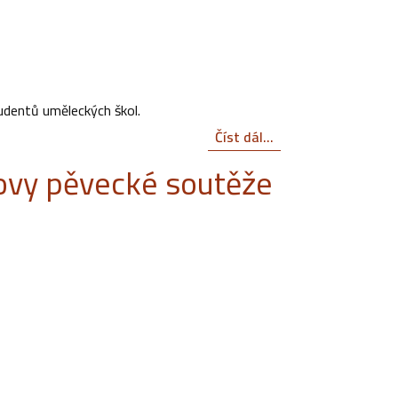
udentů uměleckých škol.
Číst dál...
ovy pěvecké soutěže