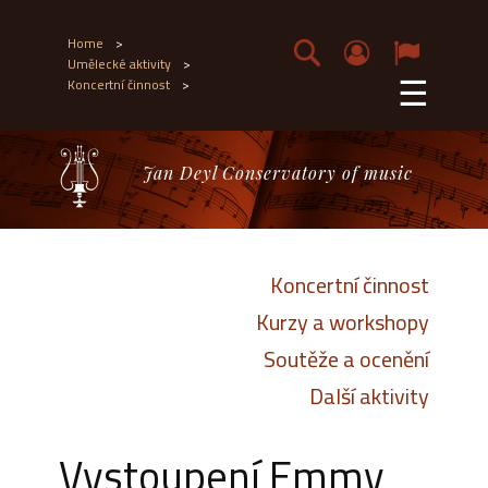
Home
>
Umělecké aktivity
>
☰
Koncertní činnost
>
Jan Deyl Conservatory of music
Koncertní činnost
Kurzy a workshopy
Soutěže a ocenění
Další aktivity
Vystoupení Emmy