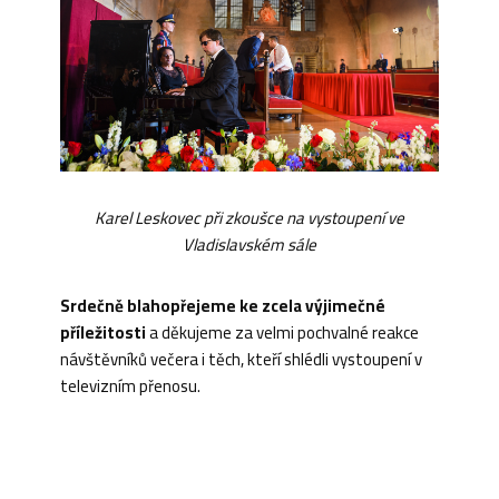
Karel Leskovec při zkoušce na vystoupení ve
Vladislavském sále
Srdečně blahopřejeme ke zcela výjimečné
příležitosti
a děkujeme za velmi pochvalné reakce
návštěvníků večera i těch, kteří shlédli vystoupení v
televizním přenosu.