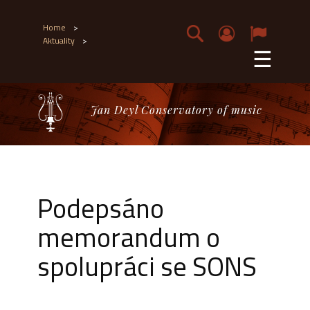
Home
>
Aktuality
>
☰
Jan Deyl Conservatory of music
Podepsáno
memorandum o
spolupráci se SONS