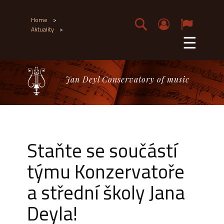
Home
>
Aktuality
>
☰
Jan Deyl Conservatory of music
Staňte se součástí
týmu Konzervatoře
a střední školy Jana
Deyla!