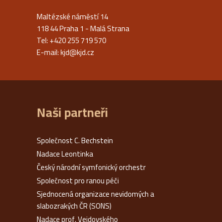
Maltézské náměstí 14
118 44 Praha 1 - Malá Strana
Tel: +420 255 719 570
E-mail:
kjd@kjd.cz
Naši partneři
Společnost C. Bechstein
Nadace Leontinka
Český národní symfonický orchestr
Společnost pro ranou péči
Sjednocená organizace nevidomých a
slabozrakých ČR (SONS)
Nadace prof. Vejdovského