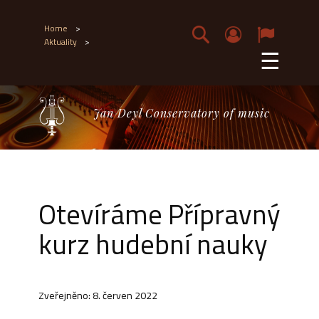
Home
>
Aktuality
>
☰
Jan Deyl Conservatory of music
Otevíráme Přípravný
kurz hudební nauky
Zveřejněno: 8. červen 2022