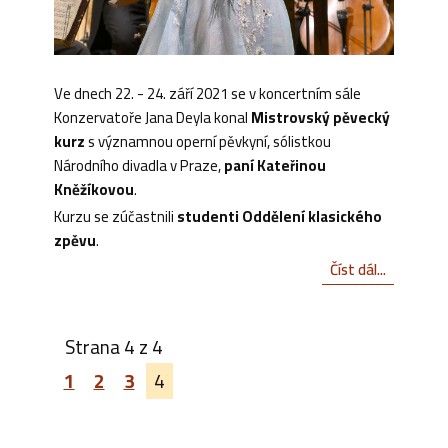
Ve dnech 22. - 24. září 2021 se v koncertním sále
Konzervatoře Jana Deyla konal
Mistrovský pěvecký
kurz
s významnou operní pěvkyní, sólistkou
Národního divadla v Praze,
paní Kateřinou
Kněžíkovou
.
Kurzu se zúčastnili
studenti Oddělení klasického
zpěvu
.
Číst dál...
Strana 4 z 4
1
2
3
4