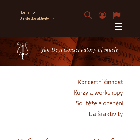
Home
>
Umělecké aktivity
>
☰
Jan Deyl Conservatory of music
Koncertní činnost
Kurzy a workshopy
Soutěže a ocenění
Další aktivity