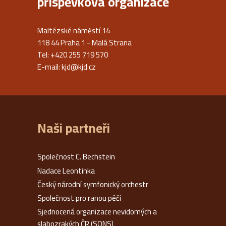
příspěvková organizace
Maltézské náměstí 14
118 44 Praha 1 - Malá Strana
Tel: +420 255 719 570
E-mail:
kjd@kjd.cz
Naši partneři
Společnost C. Bechstein
Nadace Leontinka
Český národní symfonický orchestr
Společnost pro ranou péči
Sjednocená organizace nevidomých a
slabozrakých ČR (SONS)