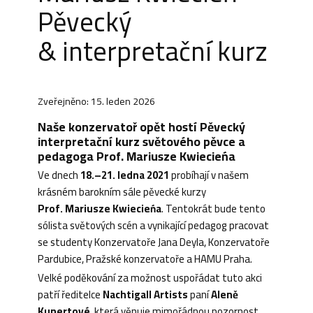
Pěvecký
& interpretační kurz
Zveřejněno: 15. leden 2026
Naše konzervatoř opět hostí Pěvecký
interpretační kurz světového pěvce a
pedagoga Prof. Mariusze Kwiecieńa
Ve dnech
18.–21. ledna 2021
probíhají v našem
krásném barokním sále pěvecké kurzy
Prof. Mariusze Kwiecieńa
. Tentokrát bude tento
sólista světových scén a vynikající pedagog pracovat
se studenty Konzervatoře Jana Deyla, Konzervatoře
Pardubice, Pražské konzervatoře a HAMU Praha.
Velké poděkování za možnost uspořádat tuto akci
patří ředitelce
Nachtigall Artists
paní
Aleně
Kunertové
, která věnuje mimořádnou pozornost