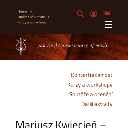
Home
>
Umělecké aktivity
>
☰
Kurzy a workshopy
>
Jan Deyl Conservatory of music
Koncertní činnost
Kurzy a workshopy
Soutěže a ocenění
Další aktivity
Mariusz Kwiecień –