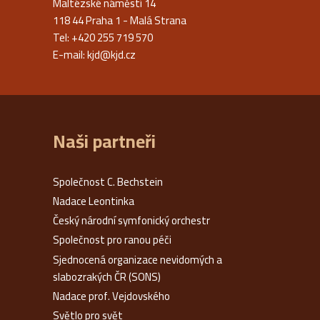
Maltézské náměstí 14
118 44 Praha 1 - Malá Strana
Tel: +420 255 719 570
E-mail:
kjd@kjd.cz
Naši partneři
Společnost C. Bechstein
Nadace Leontinka
Český národní symfonický orchestr
Společnost pro ranou péči
Sjednocená organizace nevidomých a
slabozrakých ČR (SONS)
Nadace prof. Vejdovského
Světlo pro svět