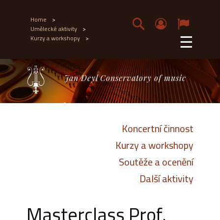
Home
>
Umělecké aktivity
>
☰
Kurzy a workshopy
>
Jan Deyl Conservatory of music
Koncertní činnost
Kurzy a workshopy
Soutěže a ocenění
Další aktivity
Masterclass Prof.