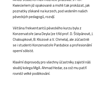
Kwiecieńem již opakovaně a mohli tak prokázat, jak
poznatky získané na kurzech, pod vedením našich
pěveckých pedagogů, rozvíjí.
Většina frekventantů pěveckého kurzu byla z
Konzervatoře Jana Deyla (ze tříd prof. D. Štěpánové, J.
Chaloupkové, B. Klozové a V. Chmela), ale zúčastnili
se i studenti Konzervatoře Pardubice a profesionální
operní sólisté.
Klavírní doprovody pro všechny účastníky zajistil náš
skvělý kolega MgA. Ahmad Hedar, za což mu patří
rovněž velké poděkování.