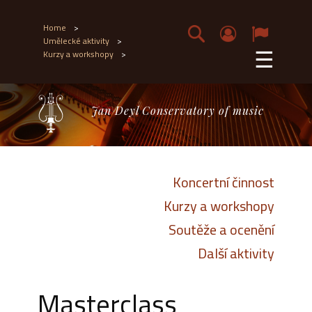
Home
>
Umělecké aktivity
>
☰
Kurzy a workshopy
>
Jan Deyl Conservatory of music
Koncertní činnost
Kurzy a workshopy
Soutěže a ocenění
Další aktivity
Masterclass