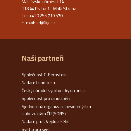
Maltézské náměstí 14
118 44 Praha 1 - Malá Strana
Tel: +420 255 719 570
E-mail:
kjd@kjd.cz
Naši partneři
Společnost C. Bechstein
Nadace Leontinka
Český národní symfonický orchestr
Společnost pro ranou péči
Sjednocená organizace nevidomých a
slabozrakých ČR (SONS)
Nadace prof. Vejdovského
Světlo pro svět