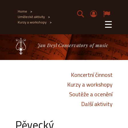
Home
>
Umělecké aktivity
>
☰
Kurzy a workshopy
>
Jan Deyl Conservatory of music
Koncertní činnost
Kurzy a workshopy
Soutěže a ocenění
Další aktivity
Pěvecký