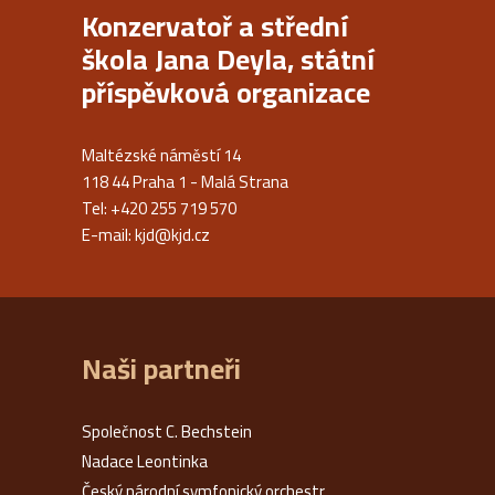
Konzervatoř a střední
škola Jana Deyla, státní
příspěvková organizace
Maltézské náměstí 14
118 44 Praha 1 - Malá Strana
Tel: +420 255 719 570
E-mail:
kjd@kjd.cz
Naši partneři
Společnost C. Bechstein
Nadace Leontinka
Český národní symfonický orchestr