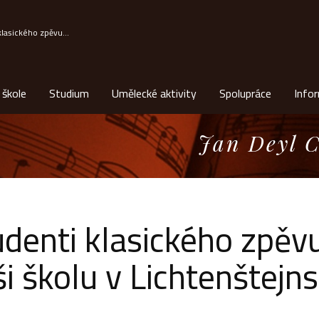
klasického zpěvu...
 škole
Studium
Umělecké aktivity
Spolupráce
Info
Jan Deyl C
udenti klasického zpěv
i školu v Lichtenštejn