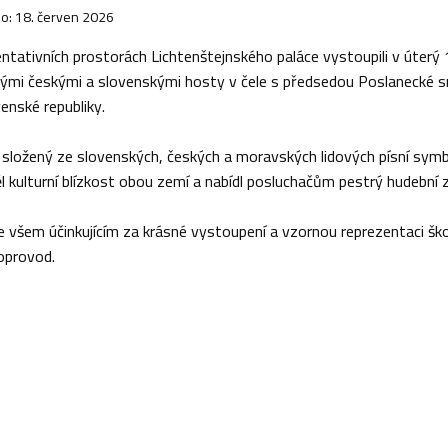
o: 18. červen 2026
entativních prostorách Lichtenštejnského paláce vystoupili v úterý
mi českými a slovenskými hosty v čele s předsedou Poslanecké 
enské republiky.
složený ze slovenských, českých a moravských lidových písní symb
 kulturní blízkost obou zemí a nabídl posluchačům pestrý hudební z
 všem účinkujícím za krásné vystoupení a vzornou reprezentaci šk
doprovod.