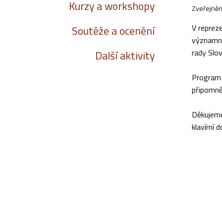
Kurzy a workshopy
Zveřejněn
V reprez
Soutěže a ocenění
významný
rady Slov
Další aktivity
Program 
připomněl
Děkujeme
klavírní 