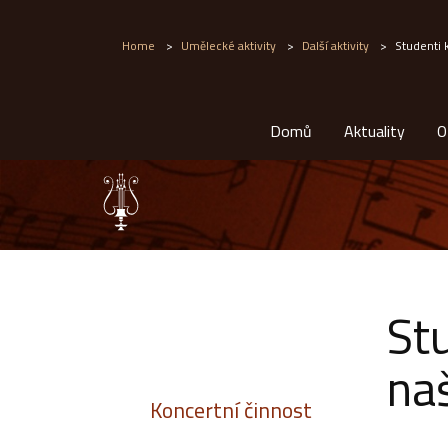
Home
>
Umělecké aktivity
>
Další aktivity
>
Studenti 
Domů
Aktuality
O
St
naš
Koncertní činnost