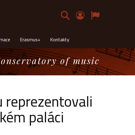
Čeština
rmace
Erasmus+
Kontakty
onservatory of music
u reprezentovali
ském paláci