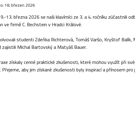
o: 18. březen 2026
9.-13. března 2026 se naši klavírníci ze 3. a 4. ročníku zúčastnili
 ve firmě C. Bechstein v Hradci Králové.
solvovali studenti Zdeňka Richterová, Tomáš Varšo, Kryštof Balík
 zajistili Michal Bartovský a Matyáš Bauer.
axe získaly cenné praktické zkušenosti, které mohou využít při sv
. Přejeme, aby jim získané zkušenosti byly inspirací a přínosem pro je