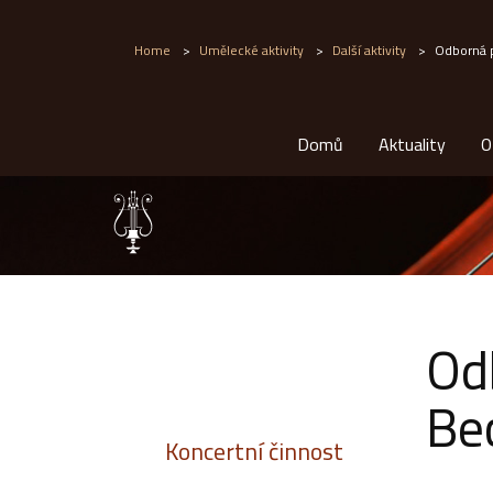
Home
>
Umělecké aktivity
>
Další aktivity
>
Odborná p
Domů
Aktuality
O
Od
Be
Koncertní činnost