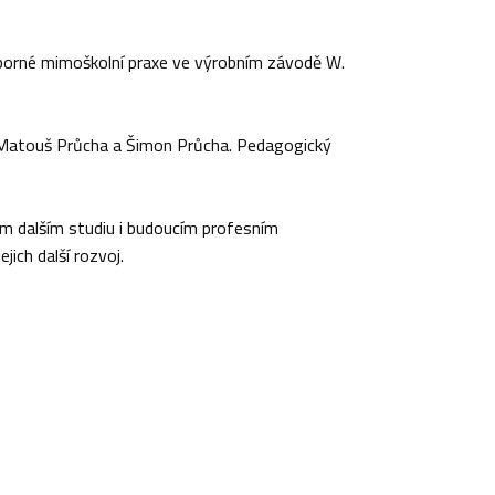
 odborné mimoškolní praxe ve výrobním závodě W.
, Matouš Průcha a Šimon Průcha. Pedagogický
ém dalším studiu i budoucím profesním
jich další rozvoj.