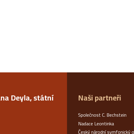
ana Deyla, státní
Naši partneři
Společnost C. Bechstein
Nadace Leontinka
Český národní symfonický o