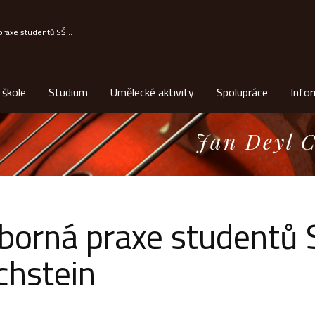
raxe studentů SŠ...
 škole
Studium
Umělecké aktivity
Spolupráce
Info
Jan Deyl C
borná praxe studentů S
chstein