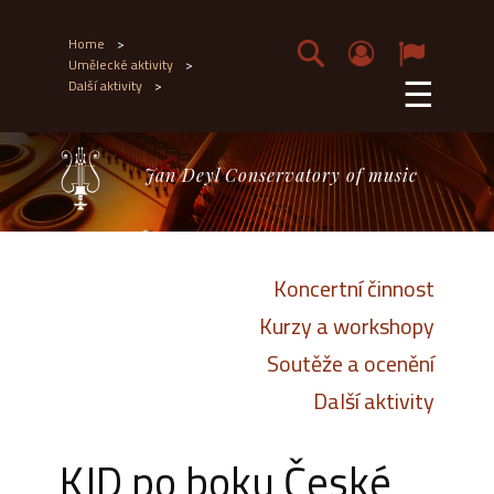
Home
>
Umělecké aktivity
>
☰
Další aktivity
>
Jan Deyl Conservatory of music
Koncertní činnost
Kurzy a workshopy
Soutěže a ocenění
Další aktivity
KJD po boku České