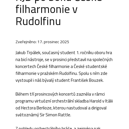
filharmonie v
Rudolfinu
Zveřejněno: 17. prosinec 2025
Jakub Trpálek, současný student 1. ročníku oboru hra
na bicí nástroje, se v prosinci představil na společných
koncertech České filharmonie a České studentské
filharmonie v pražském Rudolfinu. Spolu s ním zde
vystoupil i náš bývalý student František Bouzek.
Během tří prosincových koncertů zazněla v rámci
programu virtuózní orchestrální skladba Harold v Itálii
od Hectora Berlioze, kterou nastudoval a dirigoval
světoznámý Sir Simon Rattle.
Z pohledu orchestrálního hráče, a zejména pak