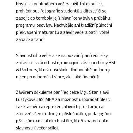
Hosté si mohli během večera užít fotokoutek,
prohlédnout fotografie studentů z dětství či se
zapojit do tomboly, jejíž hlavní ceny byly v průběhu
programu losovány. Nechybělo ani tradiční půlnoční
překvapení maturantů a závěr večera patřil volné
zábavě a tanci.
Slavnostního večera se na pozvání paní ředitelky
zúčastnili vzácní hosté, mimo jiné zástupci firmy HSP
& Partners, která naši školu dlouhodobě podporuje
nejen po odborné stránce, ale také finančně.
Závěrem děkujeme paní ředitelce Mgr. Stanislavě
Lustykové, DiS. MBA za možnost uspořádat ples v
tak krásných a reprezentativních prostorách a
zároveň všem rodinným příslušníkům, pedagogům,
přátelům a ostatním hostům, kteří s námi tento
slavnostní večer sdíleli.