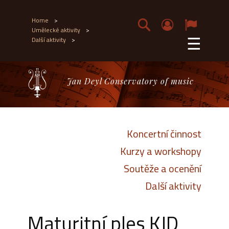
Home
>
Umělecké aktivity
>
☰
Další aktivity
>
Jan Deyl Conservatory of music
Koncertní činnost
Kurzy a workshopy
Soutěže a ocenění
Další aktivity
Maturitní ples KJD