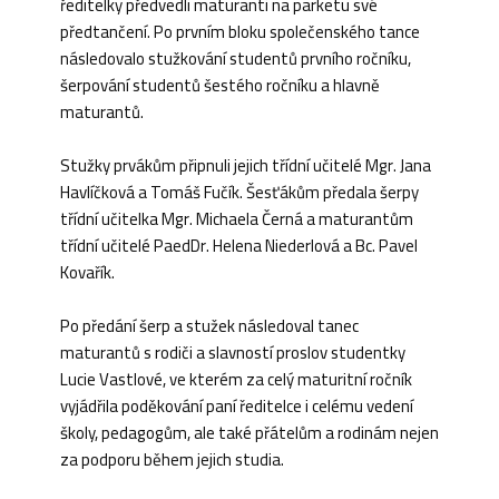
ředitelky předvedli maturanti na parketu své
předtančení. Po prvním bloku společenského tance
následovalo stužkování studentů prvního ročníku,
šerpování studentů šestého ročníku a hlavně
maturantů.
Stužky prvákům připnuli jejich třídní učitelé Mgr. Jana
Havlíčková a Tomáš Fučík. Šesťákům předala šerpy
třídní učitelka Mgr. Michaela Černá a maturantům
třídní učitelé PaedDr. Helena Niederlová a Bc. Pavel
Kovařík.
Po předání šerp a stužek následoval tanec
maturantů s rodiči a slavností proslov studentky
Lucie Vastlové, ve kterém za celý maturitní ročník
vyjádřila poděkování paní ředitelce i celému vedení
školy, pedagogům, ale také přátelům a rodinám nejen
za podporu během jejich studia.