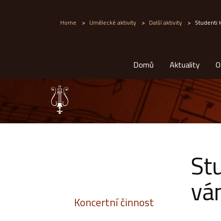
Home
>
Umělecké aktivity
>
Další aktivity
>
Studenti K
Domů
Aktuality
O
Stu
vá
Koncertní činnost