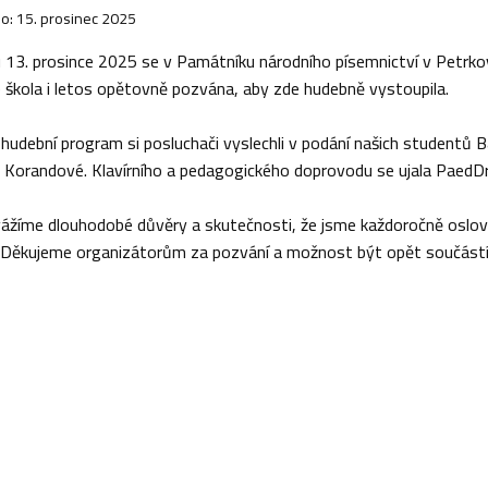
o: 15. prosinec 2025
 13. prosince 2025 se v Památníku národního písemnictví v Petrkově
e škola i letos opětovně pozvána, aby zde hudebně vystoupila.
 hudební program si posluchači vyslechli v podání našich studentů 
 Korandové. Klavírního a pedagogického doprovodu se ujala PaedDr
 vážíme dlouhodobé důvěry a skutečnosti, že jsme každoročně oslov
. Děkujeme organizátorům za pozvání a možnost být opět součástí