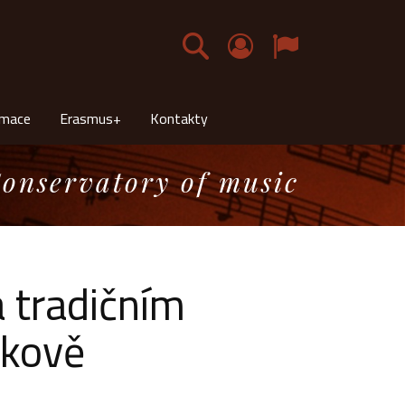
Čeština
rmace
Erasmus+
Kontakty
onservatory of music
a tradičním
rkově