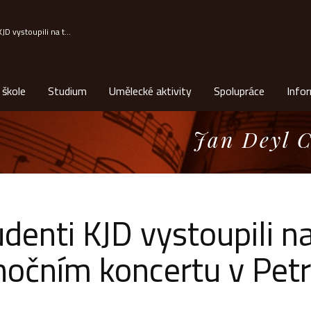
JD vystoupili na t...
 škole
Studium
Umělecké aktivity
Spolupráce
Info
Jan Deyl C
denti KJD vystoupili n
nočním koncertu v Pet