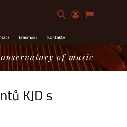
Čeština
rmace
Erasmus+
Kontakty
onservatory of music
ntů KJD s