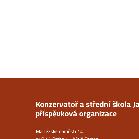
Konzervatoř a střední škola J
příspěvková organizace
Maltézské náměstí 14
118 44 Praha 1 - Malá Strana