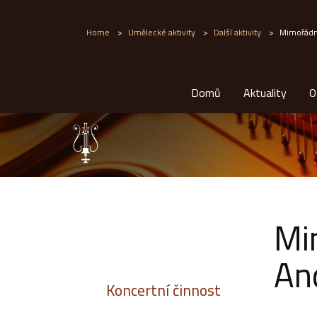
Home
>
Umělecké aktivity
>
Další aktivity
>
Mimořádné
Domů
Aktuality
O
Mi
An
Koncertní činnost