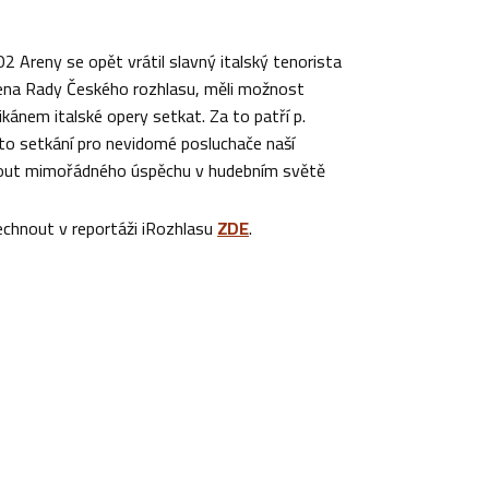
2 Areny se opět vrátil slavný italský tenorista
lena Rady Českého rozhlasu, měli možnost
kánem italské opery setkat. Za to patří p.
toto setkání pro nevidomé posluchače naší
hnout mimořádného úspěchu v hudebním světě
lechnout v reportáži iRozhlasu
ZDE
.