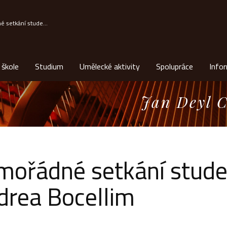
 setkání stude...
 škole
Studium
Umělecké aktivity
Spolupráce
Info
Jan Deyl C
mořádné setkání stude
drea Bocellim