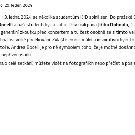
o: 29. leden 2024
 13. ledna 2024 se několika studentům KJD splnil sen. Do pražské O
ocelli
a naši studenti byli u toho. Díky úsilí pana
Jiřího Dohnala
, č
 generální zkoušku před koncertem a tu čest osobně se s tímto veli
hnalovi velké poděkování. Zvláště emocionální a inspirativní bylo 
toře. Andrea Bocelli je pro ně symbolem toho, že je možné dosá
 nepřízni osudu.
halo celé setkání, můžete vidět na fotografiích nebo přečíst a pos