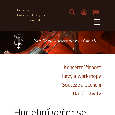
Home
>
Umělecké aktivity
>
☰
Koncertní činnost
>
Jan Deyl Conservatory of music
Koncertní činnost
Kurzy a workshopy
Soutěže a ocenění
Další aktivity
Hudební večer se