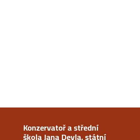
Konzervatoř a střední
škola Jana Deyla, státní