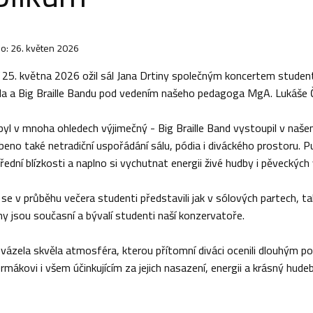
o: 26. květen 2026
í 25. května 2026 ožil sál Jana Drtiny společným koncertem stude
la a Big Braille Bandu pod vedením našeho pedagoga MgA. Lukáše 
byl v mnoha ohledech výjimečný - Big Braille Band vystoupil v naš
eno také netradiční uspořádání sálu, pódia i diváckého prostoru. P
ední blízkosti a naplno si vychutnat energii živé hudby i pěveckýc
se v průběhu večera studenti představili jak v sólových partech, ta
ny jsou současní a bývalí studenti naší konzervatoře.
ovázela skvěla atmosféra, kterou přítomní diváci ocenili dlouhým
rmákovi i všem účinkujícím za jejich nasazení, energii a krásný hudeb