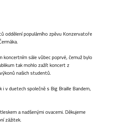
ntů oddělení populárního zpěvu Konzervatoře
Čermáka.
em koncertním sále vůbec poprvé, čemuž bylo
ublikum tak mohlo zažít koncert z
h výkonů našich studentů.
k i v duetech společně s Big Braille Bandem,
 potleskem a nadšenými ovacemi. Děkujeme
ní zážitek.