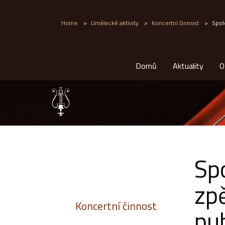
Home
>
Umělecké aktivity
>
Koncertní činnost
>
Spol
Domů
Aktuality
O
Sp
zpě
Koncertní činnost
pu