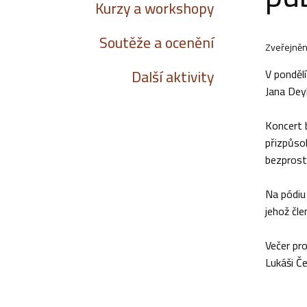
Kurzy a workshopy
Soutěže a ocenění
Zveřejněn
Další aktivity
V ponděl
Jana Dey
Koncert 
přizpůsob
bezprostř
Na pódiu 
jehož čle
Večer pr
Lukáši Če