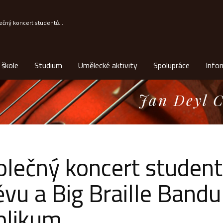
ečný koncert studentů...
 škole
Studium
Umělecké aktivity
Spolupráce
Info
Jan Deyl C
olečný koncert student
vu a Big Braille Bandu
blikum