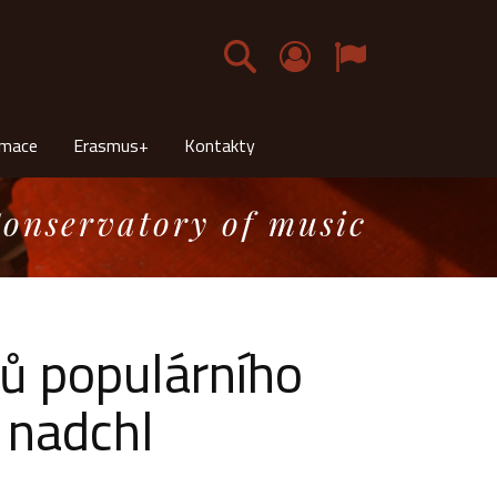
Čeština
rmace
Erasmus+
Kontakty
onservatory of music
ů populárního
 nadchl