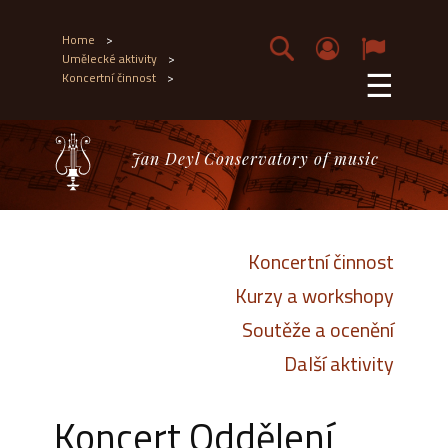
Home
>
Umělecké aktivity
>
☰
Koncertní činnost
>
Jan Deyl Conservatory of music
Koncertní činnost
Kurzy a workshopy
Soutěže a ocenění
Další aktivity
Koncert Oddělení