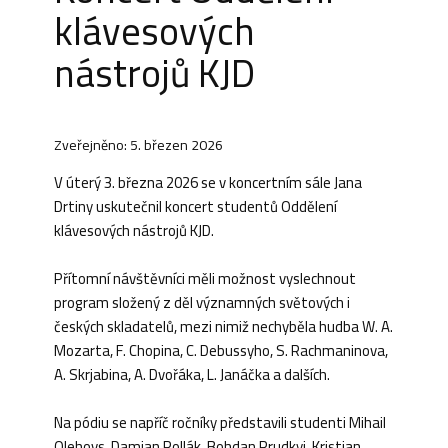
klávesových
nástrojů KJD
Zveřejněno: 5. březen 2026
V úterý 3. března 2026 se v koncertním sále Jana
Drtiny uskutečnil koncert studentů Oddělení
klávesových nástrojů KJD.
Přítomní návštěvníci měli možnost vyslechnout
program složený z děl významných světových i
českých skladatelů, mezi nimiž nechyběla hudba W. A.
Mozarta, F. Chopina, C. Debussyho, S. Rachmaninova,
A. Skrjabina, A. Dvořáka, L. Janáčka a dalších.
Na pódiu se napříč ročníky představili studenti Mihail
Olehovs, Damian Pollák, Bohdan Prudkyi, Kristian