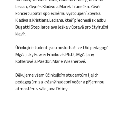
Lecian, Zbyněk Kladivo a Marek Trunečka. Závěr
koncertu patřil společnému vystoupení Zbyňka
Kladiva a Kristiana Leciana, kteří přednesli skladbu
Bugatti Step Jaroslava Ježka v úpravě pro čtyřruční
klavír.
Účinkující studenti jsou posluchači ze tříd pedagogů
MgA. Jitky Fowler Fraňkové, Ph.D., MgA. Jany
Köhlerové a PaedDr. Marie Wiesnerové.
Děkujeme všem účinkujícím studentům i jejich
pedagogům za krásný hudební večer a příjemnou
atmosféru v sále Jana Drtiny.