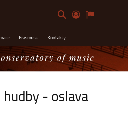
Čeština
rmace
Erasmus+
Kontakty
onservatory of music
 hudby - oslava