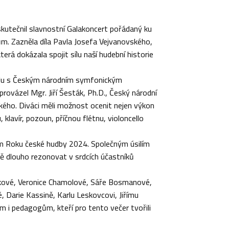
kutečnil slavnostní Galakoncert pořádaný ku
ům. Zazněla díla Pavla Josefa Vejvanovského,
rá dokázala spojit sílu naší hudební historie
polu s Českým národním symfonickým
ovázel Mgr. Jiří Šesták, Ph.D., Český národní
ckého. Diváci měli možnost ocenit nejen výkon
klavír, pozoun, příčnou flétnu, violoncello
vám Roku české hudby 2024. Společným úsilím
tě dlouho rezonovat v srdcích účastníků
lkové, Veronice Chamolové, Sáře Bosmanové,
 Darie Kassině, Karlu Leskovcovi, Jiřímu
 i pedagogům, kteří pro tento večer tvořili