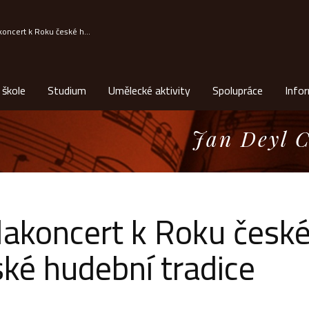
koncert k Roku české h...
 škole
Studium
Umělecké aktivity
Spolupráce
Info
Jan Deyl C
lakoncert k Roku české
ské hudební tradice