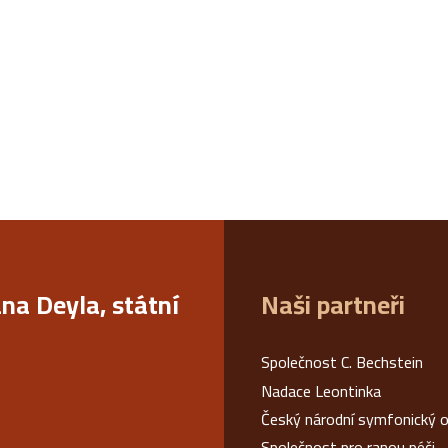
ana Deyla, státní
Naši partneři
Společnost C. Bechstein
Nadace Leontinka
Český národní symfonický o
Společnost pro ranou péči