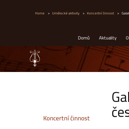
Home
>
Umělecké aktivity
>
Koncertní činnost
>
Gala
Domů
Aktuality
O
Ga
če
Koncertní činnost