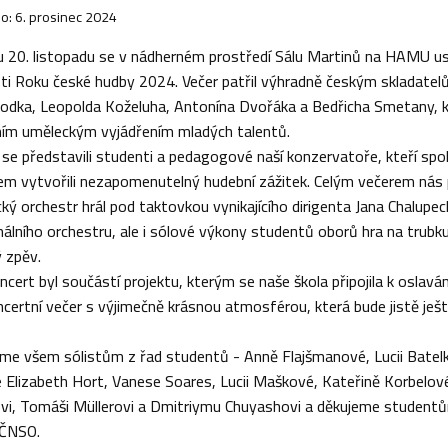
o: 6. prosinec 2024
u 20. listopadu se v nádherném prostředí Sálu Martinů na HAMU us
osti Roku české hudby 2024. Večer patřil výhradně českým skladatel
lodka, Leopolda Koželuha, Antonína Dvořáka a Bedřicha Smetany, kte
ím uměleckým vyjádřením mladých talentů.
 se představili studenti a pedagogové naší konzervatoře, kteří s
em vytvořili nezapomenutelný hudební zážitek. Celým večerem nás pr
ký orchestr hrál pod taktovkou vynikajícího dirigenta Jana Chalupe
álního orchestru, ale i sólové výkony studentů oborů hra na trubku, 
ý zpěv.
ncert byl součástí projektu, kterým se naše škola připojila k osla
ncertní večer s výjimečně krásnou atmosférou, která bude jistě ješ
eme všem sólistům z řad studentů - Anně Flajšmanové, Lucii Bate
e Elizabeth Hort, Vanese Soares, Lucii Maškové, Kateřině Korbelové,
ovi, Tomáši Müllerovi a Dmitriymu Chuyashovi a děkujeme studentům
 ČNSO.