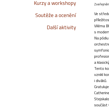
Kurzy a workshopy
Zveřejněn
Ve střed
Soutěže a ocenění
příležit
Viléma B
Další aktivity
s modern
Na pódiu
orchestr
symfonic
profesion
a klasick
Tento ko
vznikl ko
i diváků.
Gratuluj
Catherin
Stejskal
součást