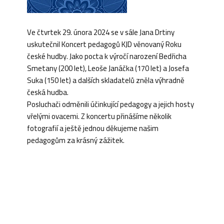
Ve čtvrtek 29. února 2024 se v sále Jana Drtiny
uskutečnil Koncert pedagogů KJD věnovaný Roku
české hudby. Jako pocta k výročí narození Bedřicha
Smetany (200 let), Leoše Janáčka (170 let) a Josefa
Suka (150 let) a dalších skladatelů zněla výhradně
česká hudba.
Posluchači odměnili účinkující pedagogy a jejich hosty
vřelými ovacemi. Z koncertu přinášíme několik
fotografií a ještě jednou děkujeme našim
pedagogům za krásný zážitek.