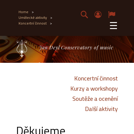
Home
>
Umělecké aktivity
>
☰
Koncertní činnost
>
Jan Deyl Conservatory of music
Koncertní činnost
Kurzy a workshopy
Soutěže a ocenění
Další aktivity
Děkujeme