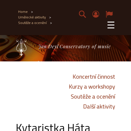
Home
>
Umělecké aktivity
>
☰
Soutěže a ocenění
>
Jan Deyl Conservatory of music
Koncertní činnost
Kurzy a workshopy
Soutěže a ocenění
Další aktivity
Kytaristka Háta