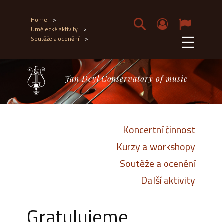
Home
>
Umělecké aktivity
>
☰
Soutěže a ocenění
>
Jan Deyl Conservatory of music
Koncertní činnost
Kurzy a workshopy
Soutěže a ocenění
Další aktivity
Gratulujeme