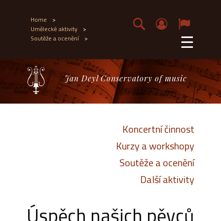
Home
>
Umělecké aktivity
>
☰
Soutěže a ocenění
>
Jan Deyl Conservatory of music
Koncertní činnost
Kurzy a workshopy
Soutěže a ocenění
Další aktivity
Úspěch našich pěvců