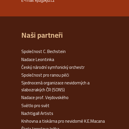
E-mail:
kjd@kjd.cz
Naši partneři
Společnost C. Bechstein
Nadace Leontinka
Český národní symfonický orchestr
Společnost pro ranou péči
Sjednocená organizace nevidomých a
slabozrakých ČR (SONS)
Nadace prof. Vejdovského
Světlo pro svět
Nachtigall Artists
Knihovna a tiskárna pro nevidomé K.E.Macana
Škola Jaroslava Ježka