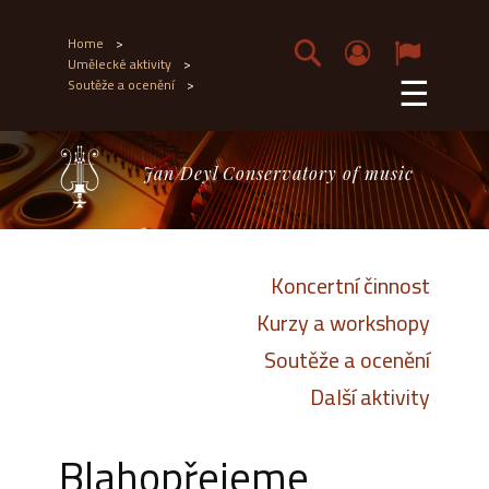
Home
>
Umělecké aktivity
>
☰
Soutěže a ocenění
>
Jan Deyl Conservatory of music
Koncertní činnost
Kurzy a workshopy
Soutěže a ocenění
Další aktivity
Blahopřejeme