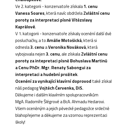
Ve 2. kategorii - konzervatoře získala
1. cenu
Vanesa Soares
, která navíc obdržela
Zvláštní cenu
poroty za interpretaci písně Vítězslavy
Kaprálové
.
V 1. katogorii - konzervatoře získaly ocenění další dvě
posluchačky, a to
Amálie Motošická
, která si
odnesla
3. cenu
a
Veronika Nováková
, která
vybojovala nejen
3. cenu
, ale získala
Zvláštní cenu
poroty za intepretaci písně Bohuslava Martinů
a Cenu PhDr. Mgr. Renaty Sabongui za
interpretaci a hudební prožitek
.
Ocenění za vynikající klavírní doprovod
také získal
náš pedagog
Vojtěch Červenka, DiS.
Děkujeme i dalším klavírním spolupracovníkům
MgA. Radomíře Šlégrové a BcA. Ahmadu Hedarovi.
Všem oceněným a jejich pěvecké pedagožce srdečně
blahopřejeme a děkujeme za vzornou reprezentaci
školy!