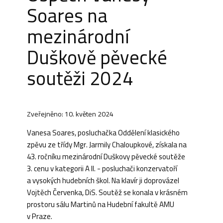
Soares na
mezinárodní
Duškově pěvecké
soutěži 2024
Zveřejněno: 10. květen 2024
Vanesa Soares, posluchačka Oddělení klasického
zpěvu ze třídy Mgr. Jarmily Chaloupkové, získala na
43. ročníku mezinárodní Duškovy pěvecké soutěže
3. cenu v kategorii A II. - posluchači konzervatoří
a vysokých hudebních škol. Na klavír ji doprovázel
Vojtěch Červenka, DiS. Soutěž se konala v krásném
prostoru sálu Martinů na Hudební fakultě AMU
v Praze.