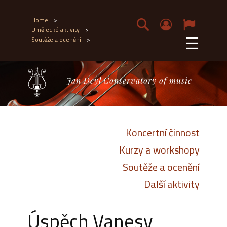
Home
>
Umělecké aktivity
>
☰
Soutěže a ocenění
>
Jan Deyl Conservatory of music
Koncertní činnost
Kurzy a workshopy
Soutěže a ocenění
Další aktivity
Úspěch Vanesy