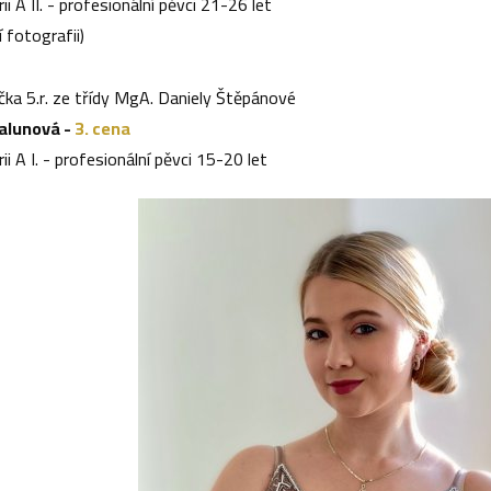
ii A II. - profesionální pěvci 21-26 let
í fotografii)
čka 5.r. ze třídy MgA. Daniely Štěpánové
lunová -
3. cena
ii A I. - profesionální pěvci 15-20 let