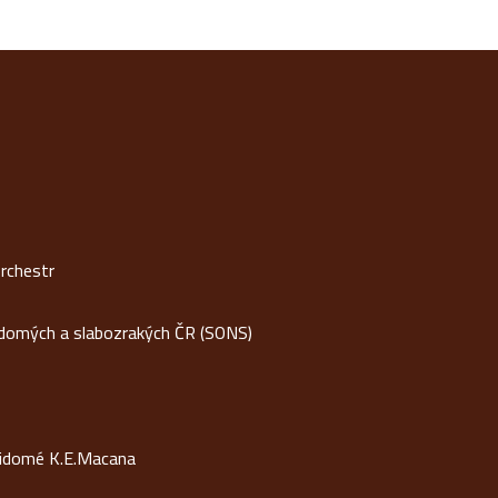
rchestr
idomých a slabozrakých ČR (SONS)
vidomé K.E.Macana