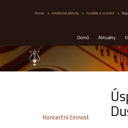
Home
>
Umělecké aktivity
>
Soutěže a ocenění
>
Úspě
Domů
Aktuality
O
Ús
Du
Koncertní činnost