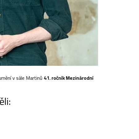
umění v sále Martinů
41. ročník Mezinárodní
.
li: