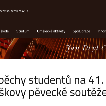
chy studentů na 41. r...
 škole
Studium
Umělecké aktivity
Spolupráce
Info
Jan Deyl C
pěchy studentů na 41. 
škovy pěvecké soutěž