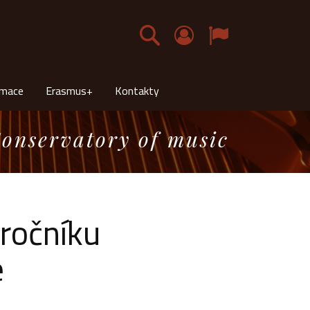
Čeština
rmace
Erasmus+
Kontakty
onservatory of music
ročníku
e