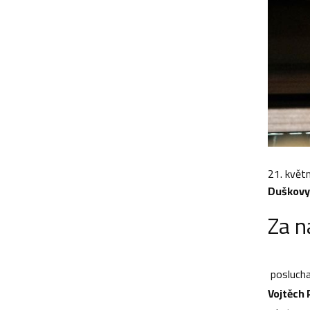
21. květ
Duškovy
Za n
poslucha
Vojtěch 