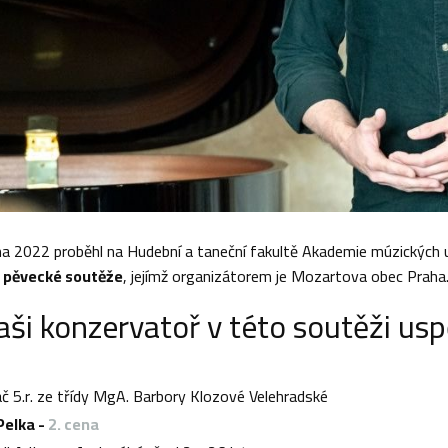
na 2022 proběhl na Hudební a taneční fakultě Akademie múzických 
 pěvecké soutěže
, jejímž organizátorem je Mozartova obec Praha
aši konzervatoř v této soutěži uspě
č 5.r. ze třídy MgA. Barbory Klozové Velehradské
Pelka -
2. cena