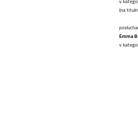
v kategor
(na tituln
poslucha
Emma Ba
v kategor