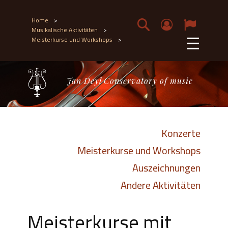
Home
>
Musikalische Aktivitäten
>
☰
Meisterkurse und Workshops
>
Jan Deyl Conservatory of music
Konzerte
Meisterkurse und Workshops
Auszeichnungen
Andere Aktivitäten
Meisterkurse mit