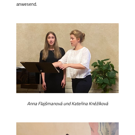
anwesend.
Anna Flajšmanová und Kateřina Kněžíková