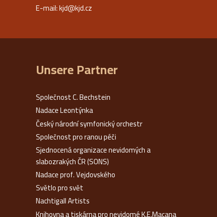
E-mail:
kjd@kjd.cz
Unsere Partner
Společnost C. Bechstein
Nadace Leontýnka
Český národní symfonický orchestr
Společnost pro ranou péči
Sjednocená organizace nevidomých a
slabozrakých ČR (SONS)
Nadace prof. Vejdovského
Světlo pro svět
Nachtigall Artists
Knihovna a tiskárna pro nevidomé K.E.Macana