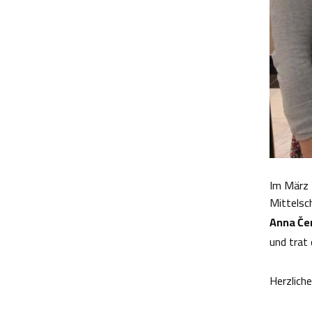
Im März 
Mittelsc
Anna Če
und trat
Herzlich