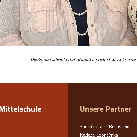
Pěvkyně Gabriela Beňačková a posluchačka konze
Mittelschule
Unsere Partner
Společnost C. Bechstein
Nadace Leontýnka