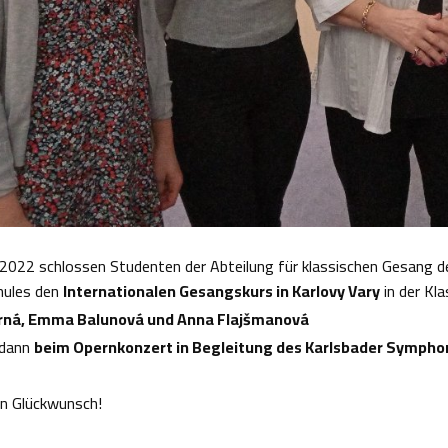
2022 schlossen Studenten der Abteilung für klassischen Gesang d
hules den
Internationalen Gesangskurs in Karlovy Vary
in der Kl
rná, Emma Balunová und Anna Flajšmanová
 dann
beim Opernkonzert in Begleitung des Karlsbader Sympho
en Glückwunsch!