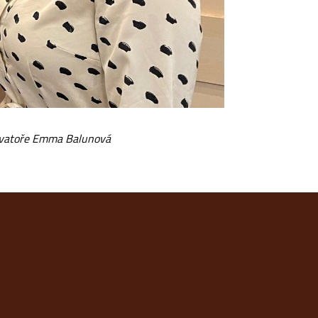
rvatoře Emma Balunová