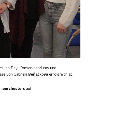
es Jan Deyl Konservatoriums und
asse von Gabriela
Beňačková
erfolgreich ab:
nieorchesters
auf.