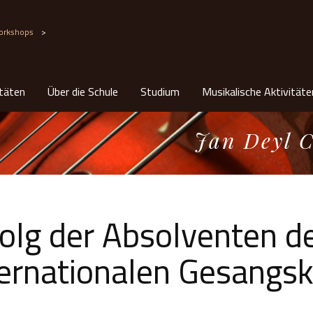
orkshops
>
itäten
Über die Schule
Studium
Musikalische Aktivitäte
Jan Deyl C
folg der Absolventen d
ternationalen Gesangsk