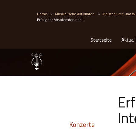
Home
>
Musikalische Aktivitäten
>
Meisterkurse und W
Erfolg der Absolventen der I...
Startseite
Aktual
Er
In
Konzerte